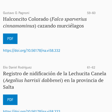
Gustavo O. Pagnoni
59-60
Halconcito Colorado (
Falco sparverius
cinnamominus
) cazando murciélagos
PDF
https://doi.org/10.56178/na.vi58.332
Elio Daniel Rodríguez
61-62
Registro de nidificación de la Lechucita Canela
(
Aegolius harrisii dabbenei
) en la provincia de
Salta
PDF
https://doi.org/10.56178/na.vi58.333