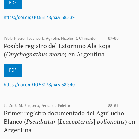
PDF
https://doi.org/10.56178/na.vi58.339
Pablo Rivero, Federico L. Agnolin, Nicolás R. Chimento
87-88
Posible registro del Estornino Ala Roja
(
Onychognathus morio
) en Argentina
PDF
https://doi.org/10.56178/na.vi58.340
Julián E. M. Baigorria, Fernando Foletto
88-91
Primer registro documentado del Aguilucho
Blanco (
Pseudastur
[
Leucopternis
]
polionotus
) en
Argentina