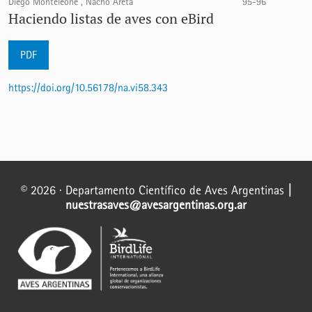
Diego Monteleone , Nacho Areta
95-96
Haciendo listas de aves con eBird
PDF
https://doi.org/10.56178/na.vi58.343
© 2026 · Departamento Científico de Aves Argentinas
|
nuestrasaves@avesargentinas.org.ar