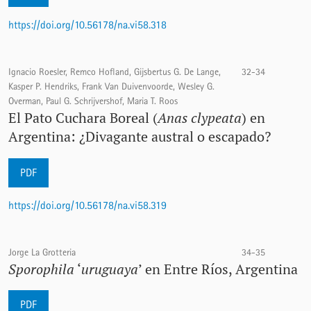
https://doi.org/10.56178/na.vi58.318
Ignacio Roesler, Remco Hofland, Gijsbertus G. De Lange,
32-34
Kasper P. Hendriks, Frank Van Duivenvoorde, Wesley G.
Overman, Paul G. Schrijvershof, Maria T. Roos
El Pato Cuchara Boreal (
Anas clypeata
) en
Argentina: ¿Divagante austral o escapado?
PDF
https://doi.org/10.56178/na.vi58.319
Jorge La Grotteria
34-35
Sporophila
‘
uruguaya
’ en Entre Ríos, Argentina
PDF