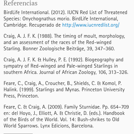
Referencias
BirdLife International. (2012). IUCN Red List of Threatened
Species: Onychognathus morio. BirdLife International,
Cambridge. Recuperado de
http://www.iucnredlist.org/
Craig, A. J. F. K. (1988). The timing of moult, morphology,
and an assessment of the races of the Red-winged
Starling. Bonner Zoologische Beiträge, 39, 347–360.
Craig, A. J. F. K. & Hulley, P. E. (1992). Biogeography and
sympatry of Red-winged and Pale-winged Starlings in
southern Africa. Journal of African Zoology, 106, 313–326.
Feare, C., Craig, A., Croucher, B., Shields, C. & Komol, P.
Halink. (1999). Starlings and Mynas. Princeton University
Press, Princeton.
Feare, C. & Craig, A. (2009). Family Sturnidae. Pp. 654–709
en: del Hoyo, J., Elliott, A. & Christie, D. (eds.). Handbook
of the Birds of the World. Vol. 14: Bush-shrikes to Old
World Sparrows. Lynx Edicions, Barcelona.