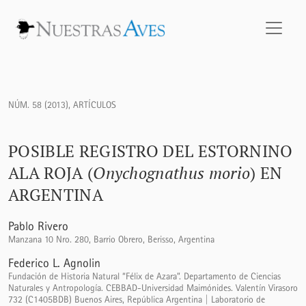
Posible registro del Estornino Ala Roja (<i>Onychognathus 
NÚM. 58 (2013)
,
ARTÍCULOS
POSIBLE REGISTRO DEL ESTORNINO
ALA ROJA (
Onychognathus morio
) EN
ARGENTINA
Pablo Rivero
Manzana 10 Nro. 280, Barrio Obrero, Berisso, Argentina
Federico L. Agnolin
Fundación de Historia Natural “Félix de Azara”. Departamento de Ciencias
Naturales y Antropología. CEBBAD-Universidad Maimónides. Valentín Virasoro
732 (C1405BDB) Buenos Aires, República Argentina | Laboratorio de