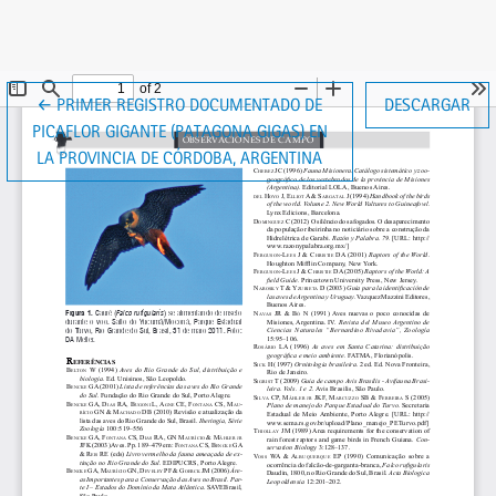
VOLVER A LOS DETALLES DEL ARTÍCULO
←
PRIMER REGISTRO DOCUMENTADO DE
DESCARGAR
PICAFLOR GIGANTE (PATAGONA GIGAS) EN
LA PROVINCIA DE CÓRDOBA, ARGENTINA