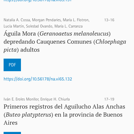
Natalia A. Cossa, Morgan Pendaries, María L. Flotron,
13-16
Lucía Martín, Soledad Ovando, María L. Carranza
Águila Mora (
Geranoaetus melanoleucus
)
depredando Cauquenes Comunes (
Chloephaga
picta
) adultos
PDF
https://doi.org/10.56178/na.vi65.132
Iván E. Eroles Monllor, Enrique H. Chiurla
17-19
Primeros registros del Aguilucho Alas Anchas
(
Buteo platypterus
) en la provincia de Buenos
Aires