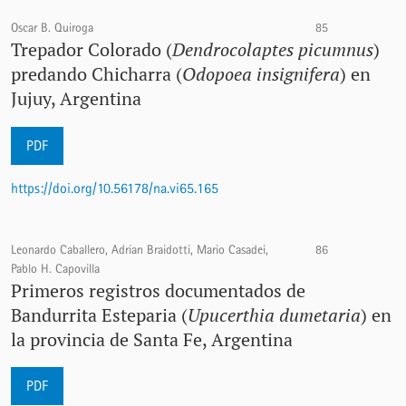
Oscar B. Quiroga
85
Trepador Colorado (
Dendrocolaptes picumnus
)
predando Chicharra (
Odopoea insignifera
) en
Jujuy, Argentina
PDF
https://doi.org/10.56178/na.vi65.165
Leonardo Caballero, Adrian Braidotti, Mario Casadei,
86
Pablo H. Capovilla
Primeros registros documentados de
Bandurrita Esteparia (
Upucerthia dumetaria
) en
la provincia de Santa Fe, Argentina
PDF