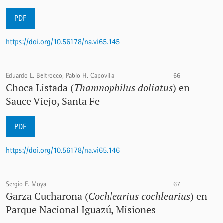
PDF
https://doi.org/10.56178/na.vi65.145
Eduardo L. Beltrocco, Pablo H. Capovilla
66
Choca Listada (
Thamnophilus doliatus
) en
Sauce Viejo, Santa Fe
PDF
https://doi.org/10.56178/na.vi65.146
Sergio E. Moya
67
Garza Cucharona (
Cochlearius cochlearius
) en
Parque Nacional Iguazú, Misiones