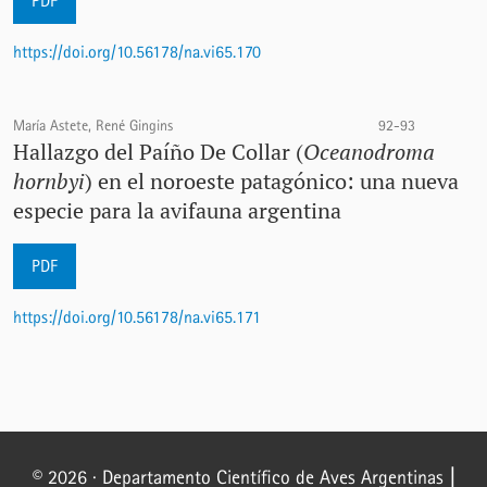
PDF
https://doi.org/10.56178/na.vi65.170
María Astete, René Gingins
92-93
Hallazgo del Paíño De Collar (
Oceanodroma
hornbyi
) en el noroeste patagónico: una nueva
especie para la avifauna argentina
PDF
https://doi.org/10.56178/na.vi65.171
© 2026 · Departamento Científico de Aves Argentinas
|