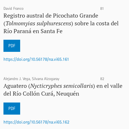
David Franco
81
Registro austral de Picochato Grande
(
Tolmomyias sulphurescens
) sobre la costa del
Río Paraná en Santa Fe
PDF
https://doi.org/10.56178/na.vi65.161
Alejandro J. Vega, Silvana Alzogaray
82
Aguatero (
Nycticryphes semicollaris
) en el valle
del Río Collón Curá, Neuquén
PDF
https://doi.org/10.56178/na.vi65.162