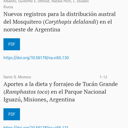
Albanesi, Guillermo E. Defossé, Natalia Politi, L. Osvaldo
Rivera
Nuevos registros para la distribución austral
del Mosquitero (
Corythopis delalandi
) en el
noroeste de Argentina
PDF
https://doi.org/10.56178/na.vi65.130
Dante G. Moresco
7-12
Aportes a la dieta y forrajeo de Tucán Grande
(
Ramphastos toco
) en el Parque Nacional
Iguazú, Misiones, Argentina
PDF
https://doi.org/10.56178/na.vi65.131