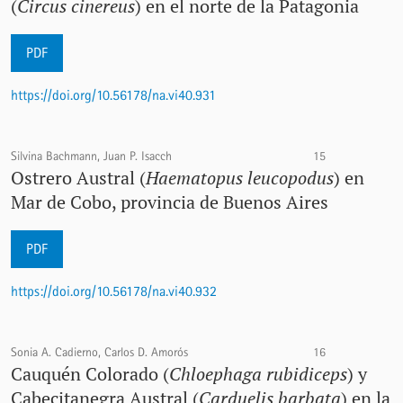
(
Circus cinereus
) en el norte de la Patagonia
PDF
https://doi.org/10.56178/na.vi40.931
Silvina Bachmann, Juan P. Isacch
15
Ostrero Austral (
Haematopus leucopodus
) en
Mar de Cobo, provincia de Buenos Aires
PDF
https://doi.org/10.56178/na.vi40.932
Sonia A. Cadierno, Carlos D. Amorós
16
Cauquén Colorado (
Chloephaga rubidiceps
) y
Cabecitanegra Austral (
Carduelis barbata
) en la