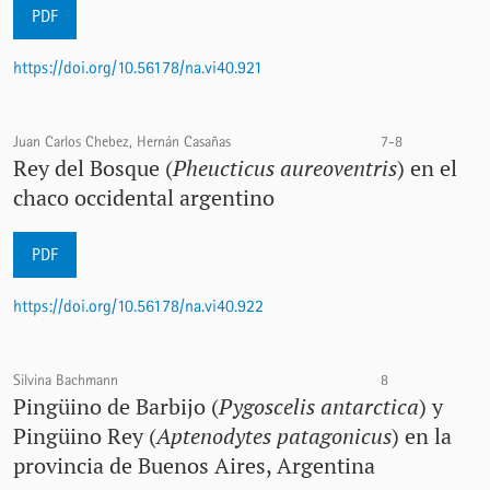
PDF
https://doi.org/10.56178/na.vi40.921
Juan Carlos Chebez, Hernán Casañas
7-8
Rey del Bosque (
Pheucticus aureoventris
) en el
chaco occidental argentino
PDF
https://doi.org/10.56178/na.vi40.922
Silvina Bachmann
8
Pingüino de Barbijo (
Pygoscelis antarctica
) y
Pingüino Rey (
Aptenodytes patagonicus
) en la
provincia de Buenos Aires, Argentina