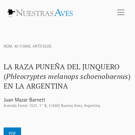
La raza puneña del Junquero (<i>Phleocryptes melanops sch
NÚM. 40 (1999)
,
ARTÍCULOS
LA RAZA PUNEÑA DEL JUNQUERO
(
Phleocryptes melanops schoenobaenus
)
EN LA ARGENTINA
Juan Mazar Barnett
Avenida Forest 1531, 1° B, (1430) Buenos Aires, Argentina
PDF