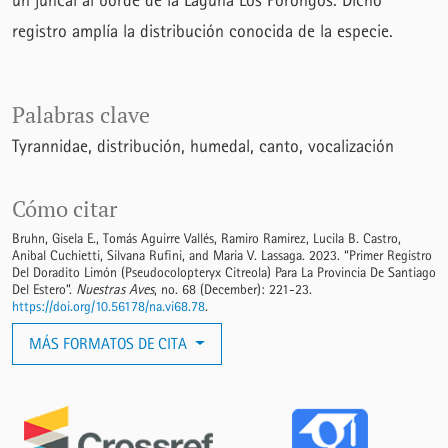
un juncal al borde de la Laguna Los Porongos. Dicho
registro amplía la distribución conocida de la especie.
Palabras clave
Tyrannidae
distribución
humedal
canto
vocalización
Cómo citar
Bruhn, Gisela E., Tomás Aguirre Vallés, Ramiro Ramirez, Lucila B. Castro,
Anibal Cuchietti, Silvana Rufini, and Maria V. Lassaga. 2023. “Primer Registro
Del Doradito Limón (Pseudocolopteryx Citreola) Para La Provincia De Santiago
Del Estero”.
Nuestras Aves
, no. 68 (December): 221-23.
https://doi.org/10.56178/na.vi68.78
.
MÁS FORMATOS DE CITA