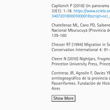
Capllonch P (2018) Un panorama d
33(1): 1-18.
https://www.scielo.o
34072018000100001&script=sci_
Chatellenaz ML, Cano PD, Saibene 
Nacional Mburucuyá (Provincia de 
139-160
Chesser RT (1994) Migration in S
Conservation International 4: 91
Cleere N (2010) Nightjars, Frogmo
Princeton University Press, Princ
Contreras JR, Agnolin F, Davies Y
ornitogeográfico de la provincia
Passeriformes. Fundación de Hist
Aires
Show More