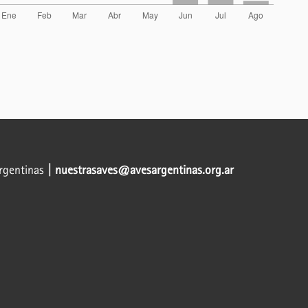
Argentinas
| nuestrasaves@avesargentinas.org.ar