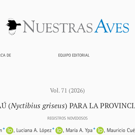
us</i>) para la provincia de Mendoza, Argentina
RCA DE
EQUIPO EDITORIAL
Vol. 71 (2026)
Ú (
Nyctibius griseus
) PARA LA PROVIN
REGISTROS NOVEDOSOS
+
+
+
n
Luciana A. López
María A. Ypa
Mauricio Cué