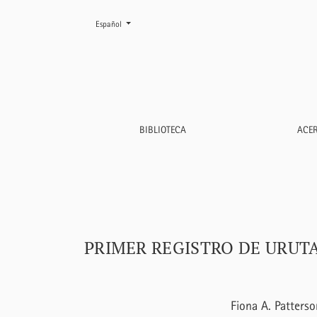
Cambiar el idioma. El actual es:
Español
Primer registro de Urutaú (<i>Nyctibius grise
BIBLIOTECA
ACE
PRIMER REGISTRO DE URUTA
Fiona A. Patterso