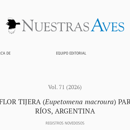
ena macroura</i>) para la provincia de Entre Ríos, Argentina
RCA DE
EQUIPO EDITORIAL
Vol. 71 (2026)
LOR TIJERA (
Eupetomena macroura
) PA
RÍOS, ARGENTINA
REGISTROS NOVEDOSOS