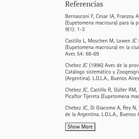
Referencias
Bernasconi F, Cesar IA, Franzoy AV
(Eupetomena macroura) para la pr
9(1): 1-3
Castillo L, Moschen M, Lowen JC (
(Eupetomena macroura) en la ciud
Aves 54: 68-69
Chebez JC (1996) Aves de la prov
Catálogo sistemático y Zoogeográ
(Argentina). L.O.L.A., Buenos Air
Chebez JC, Castillo R, Güller RM,
Picaflor Tijereta (Eupetomena ma
Chebez JC, Di Giacomo A, Rey N, 
de la Argentina. L.O.L.A., Buenos 
Show More