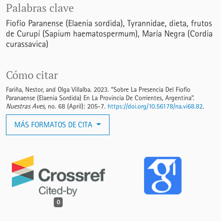
Palabras clave
Fiofío Paranense (Elaenia sordida)
Tyrannidae
dieta
frutos
de Curupí (Sapium haematospermum)
María Negra (Cordia
curassavica)
Cómo citar
Fariña, Nestor, and Olga Villalba. 2023. “Sobre La Presencia Del Fiofío
Paranaense (Elaenia Sordida) En La Provincia De Corrientes, Argentina”.
Nuestras Aves
, no. 68 (April): 205-7.
https://doi.org/10.56178/na.vi68.82
.
MÁS FORMATOS DE CITA
0