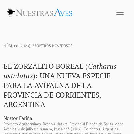
El Zorzalito Boreal (<i>Catharus ustulatus</i>): una nueva e
NÚM. 68 (2023)
,
REGISTROS NOVEDOSOS
EL ZORZALITO BOREAL (
Catharus
ustulatus
): UNA NUEVA ESPECIE
PARA LA AVIFAUNA DE LA
PROVINCIA DE CORRIENTES,
ARGENTINA
Nestor Fariña
Proyecto Atajacaminos, Reserva Natural Provincial Rincón de Santa María.
Avenida 9 de julio sin número, Ituzaingó (3302), Corrientes, Argentina |