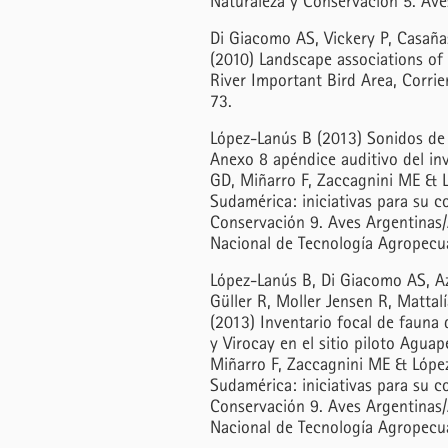
Naturaleza y Conservación 5. Ave
Di Giacomo AS, Vickery P, Casaña
(2010) Landscape associations of
River Important Bird Area, Corrie
73.
López-Lanús B (2013) Sonidos de 
Anexo 8 apéndice auditivo del inv
GD, Miñarro F, Zaccagnini ME & L
Sudamérica: iniciativas para su c
Conservación 9. Aves Argentinas/
Nacional de Tecnología Agropecua
López-Lanús B, Di Giacomo AS, Az
Güller R, Moller Jensen R, Matta
(2013) Inventario focal de fauna 
y Virocay en el sitio piloto Agua
Miñarro F, Zaccagnini ME & López
Sudamérica: iniciativas para su c
Conservación 9. Aves Argentinas/
Nacional de Tecnología Agropecua