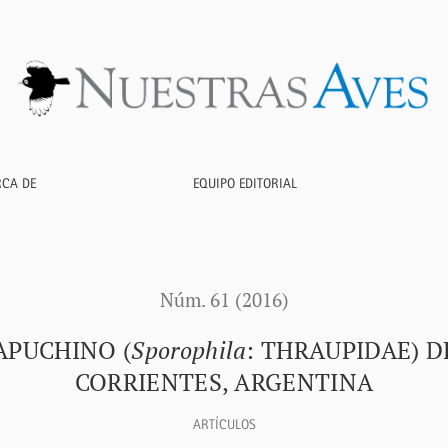
</i>: thraupidae) de los Esteros del Iberá, Corrientes, Argent
RCA DE
EQUIPO EDITORIAL
Núm. 61 (2016)
APUCHINO (
Sporophila
: THRAUPIDAE) D
CORRIENTES, ARGENTINA
ARTÍCULOS