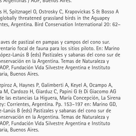
s Argentinas / AOP, Buenos Aires.
s H, Spitznagel O, Ostrosky C, Krapovickas S & Bosso A
 globally threatened grassland birds in the Aguapey
ntes, Argentina. Bird Conservation International 20: 62–
aves de pastizal en pampas y campos del cono sur.
entario focal de fauna para los sitios piloto. En: Marino
ópez-Lanús B (eds) Pastizales y sabanas del cono sur de
onservación en la Argentina. Temas de Naturaleza y
AOP, Fundación Vida Silvestre Argentina e Instituto
ria, Buenos Aires.
piroz A, Haynes P, Galimberti A, Keyel A, Ocampo A,
lía M, Cardozo H, Giarduz C, Papini G & Di Giacomo AG
de las estancias La Higuera, María Concepción, La Sirena
pey: Corrientes, Argentina. Pp. 153–197 en: Marino GD,
-Lanús B (eds) Pastizales y sabanas del cono sur de
onservación en la Argentina. Temas de Naturaleza y
AOP, Fundación Vida Silvestre Argentina e Instituto
ria, Buenos Aires.