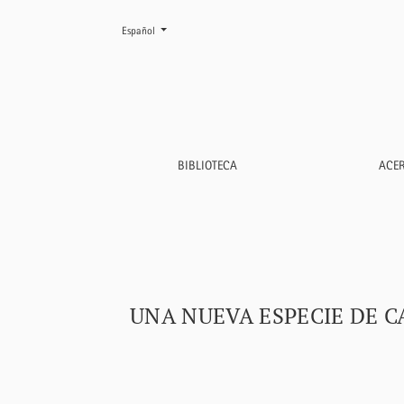
Cambiar el idioma. El actual es:
Español
Una nueva especie de Capuchino (<i>Sporophila
BIBLIOTECA
ACE
UNA NUEVA ESPECIE DE C