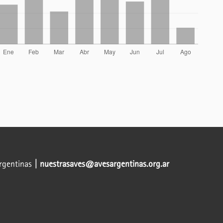
Argentinas
| nuestrasaves@avesargentinas.org.ar