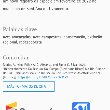
um novo registro da espécie em fevereiro de 2022 no
município de Sant’Ana do Livramento.
Palabras clave
aves ameaçadas
aves campestres
conservação
extinção
regional
redescoberta
Cómo citar
Mäder, Aurelea, Felipe A. C. Almansa, and Fabio C. Silva. 2026.
“Redescobrimento Da Tesoura-Do-Campo (Alectrurus Risora) No Rio Grande
Do Sul, Brasil, após Mais De Um século Sem Registros”.
Nuestras Aves
71
(February).
https://doi.org/10.56178/na.v71i.1172
.
MÁS FORMATOS DE CITA