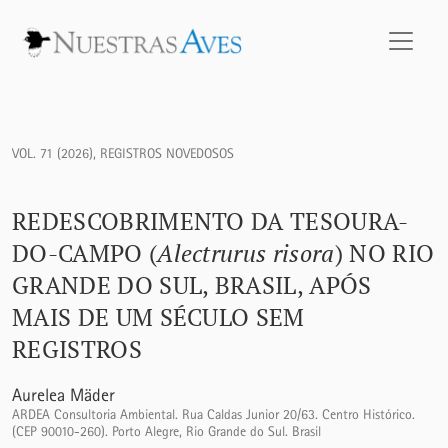
Redescobrimento da Tesoura-do-campo (<i>Alectrurus risora<
VOL. 71 (2026)
,
REGISTROS NOVEDOSOS
REDESCOBRIMENTO DA TESOURA-
DO-CAMPO (
Alectrurus risora
) NO RIO
GRANDE DO SUL, BRASIL, APÓS
MAIS DE UM SÉCULO SEM
REGISTROS
Aurelea Mäder
ARDEA Consultoria Ambiental. Rua Caldas Junior 20/63. Centro Histórico.
(CEP 90010-260). Porto Alegre, Rio Grande do Sul. Brasil