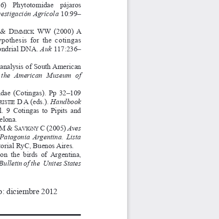
56)    Phytotomidae    pájaros 
vestigación Agrícola 
10:99–
A & D
  WW
  (2000) A 
i  M  M
i  C  K
othesis  for  the  cotingas 
ondrial DNA. 
Auk
 117:236–
analysis of South American 
  the  American  Museum  of 
idae  (Cotingas).  Pp  32–109 
 D A
 (eds.). 
Handbook 
 i s t i e
l.  9  Cotingas  to  Pipits  and 
elona. 
 M & 
s
 C
 (2005) 
Aves 
A v i g n y
 Patagonia  Argentina.  Lista 
torial RyC, Buenos Aires.  
on  the  birds  of  Argentina, 
Bulletin of the  Unites States 
o: diciembre 2012