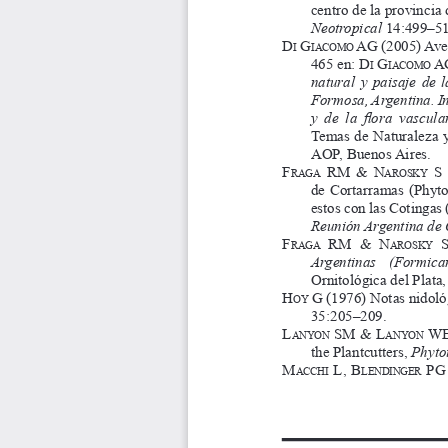
centro de la provincia 
Neotropical
 14:499–51
D
 g
 Ag
 (2005) Ave
i
i A C
o M o
465 en: 
D
 g
 A
i
i A C
o M o
natural y paisaje de 
Formosa, Argentina. In
y  de  la  flora  vascu
Temas de Naturaleza y
AOP, Buenos Aires.
f
  rM  & 
n
  S
r A g A
A r o s
K y
de Cortarramas (Phyto
estos con las Cotingas 
Reunión Argentina de 
f
  rM  & 
n
  
r A g A
A r o s
K y
Argentinas
(Formicar
Ornitológica del Plata
H
 g
 (1976) Notas nidoló
o y
35:205–209.
l
 sM & 
l
 WE
A n y o n
A n y o n
the Plantcutters, 
Phyto
M
  l,  B
  Pg
A C C H
i
l e n
D i n g e r