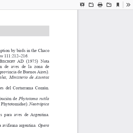
Current
Presentation
Open
Print
Download
To
View
Mode
ption by birds in the Chaco 
mu
 111:212–216.
 B
  AD
  (1975)  Nota 
i s   C H
o f f
  de  aves  de  la  zona  de 
 provincia de Buenos Aires). 
les, Ministerio de Asuntos 
des  del  Cortarrama  Común. 
bución  de 
Phytotoma  rutila
, Phytotomidae). 
Neotrópica
s  para  aves  de  Argentina. 
a avifauna argentina. 
Opera 