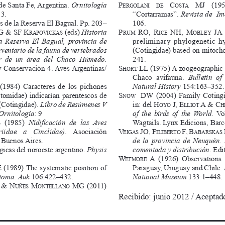
P
 C
    Mj
    (19
de Santa Fe, Argentina. 
Ornitología
e r g o l
A n i
D e
o s t
A
“Cortarramas”. 
Revista de  In
3. 
106.
s de la Reserva El Bagual. Pp. 203–
P
  ro, 
r
  nH,  M
 j 
g & 
sf K
 (eds) 
Historia 
r u
M
i C e
o B l e y
r A P
o v i
C K A
s
preliminary  phylogenetic  hyp
la Reserva El Bagual, provincia de 
(Cotingidae) based on mitoch
ventario de la fauna de vertebrados 
241.
lar  de  un  área  del  Chaco  Húmedo.
s
 ll
 (1975) A zoogeographic 
 Conservación 4. Aves Argentinas/
H o r t
Chaco  avifauna. 
Bulletin  of
Natural History
 154:163–352.
  (1984)  Caracteres  de  los  pichones 
s
    DW
  (2004)  Family  Coting
tomidae) indicarían parentescos de 
n o
W
in: del 
H
 j,   e
 A & C
(Cotingidae). 
Libro de Resúmenes V 
o y o
l l i o t
H r
of the birds of the World
.  Vo
Ornitología
: 9
Wagtails. Lynx Edicions, Barc
S  (1985) 
Nidificación  de  las  Aves 
v
 jo, 
f
 f, B
iidae   a   Cinclidae)
.   Asociación 
e i g
A s
i l i
B e r t o
A B A
r s
K A
s
de  la  provincia  de  Neuquén. 
, Buenos Aires.
comentada y distribución
. Edi
gicas del noroeste argentino. 
Physis 
W
 A
  (1926)  Observations  
e t
M o r e
Paraguay, Uruguay and Chile. 
 (1989) The systematic position of 
National Museum
 133:1–448.
toma
. 
Auk
 106:422–432.
  & 
n
 M
  Mg
  (2011) 
u ñ e s
o n t e l l
A n o
Recibido: junio 2012 / Aceptad