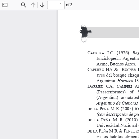
of 3
Toggle
Find
Previous
Next
Sidebar
C
   lC
   (1976) 
Reg
A B
r e r
A
Enciclopedia  Argentina 
Acme, Buenos Aires.
C
  HA  &    B
 
A P
u r r o
u C H
e r
aves del bosque chaqu
Argentina. 
Hornero
 1
D
   CA,   C
  A
A r r i e u
A  M  P
e  r  i
(Passeriformes)   of   
(Argentina):  annotated  
Argentino de Ciencias
 P
  M 
r
  (2005) 
Re
D e
l A
e ñ
A
(con descripción de pi
 P
  M 
r
  (2010) 
D e
l A
e ñ
A
Universidad Nacional d
 P
 M 
r
 & 
P
D e
l A
e ñ
A
e n s i e r 
en  los  hábitos  alimenta