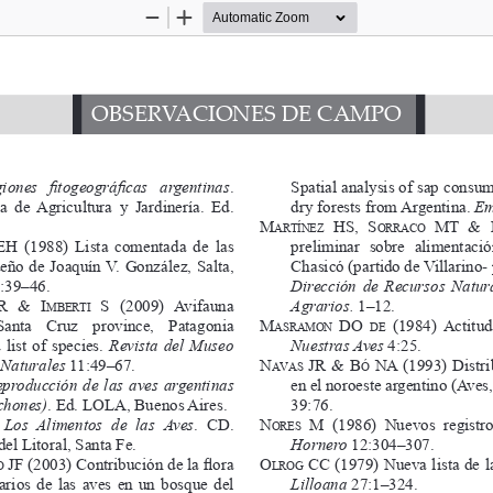
Zoom
Zoom
Out
In
OBSERVACIONES DE CAMPO
Spatial analysis of sap consum
iones  fitogeográficas  argentinas
. 
dry forests from Argentina. 
E
 de  Agricultura  y  Jardinería.  Ed. 
M
  Hs, 
s
  Mt
  & 
A r t í n e z
o r r
A C
o
preliminar  sobre  alimentación
 eH
  (1988)  Lista  comentada  de  las 
Chasicó (partido de Villarino-
eño de Joaquín V. González, Salta, 
Dirección de Recursos Natura
3:39–46.
Agrarios. 
1–12.
r   & 
i
 s
   (2009)  Avifauna 
M B
e r t i
M
  Do 
  (1984)  Actitu
Santa   Cruz   province,   Patagonia 
A s r
A M
o n
D e
Nuestras Aves
 4:25.
list  of  species. 
Revista del Museo 
n
  jr  &  B
  NA  (1993)  Distri
 Naturales 
11:49–67.
A v A s
ó
en el noroeste argentino (Aves
producción de las aves argentinas 
39:76.
chones)
. Ed. LOLA, Buenos Aires.
n
 M
  (1986)  Nuevos  registro
Los  Alimentos  de  las  Aves
.  CD. 
o r e s
Hornero
 12:304–307.
el Litoral, Santa Fe.
o
 CC
 (1979) Nueva lista de l
 JF (2003) Contribución de la flora 
l r o g
o
Lilloana
 27:1–324.
rios  de  las  aves  en  un  bosque  del 