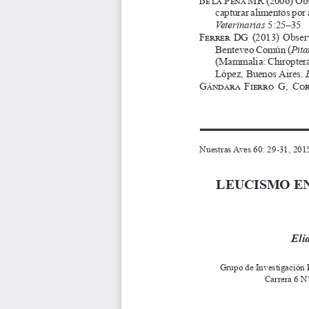
capturar alimentos por 
Veterinarias
 5:25–35
Ferrer DG
  (2013)  Observ
Benteveo Común (
Pita
(Mammalia: Chiroptera)
López, Buenos Aires. 
Gándara Fierro G, Co
Nuestras Aves 60: 29-31, 201
LEUCISMO E
Eli
Grupo de Investigación 
Carrera 6 N