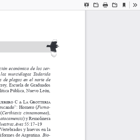
Current
Presentation
Open
Print
Download
To
View
Mode
ción económica de los ser
-
  los  murciélagos  Tadarida 
s de plagas en el norte de 
rey, Escuela de Graduados 
lítica Pública, Nuevo León, 
guerero C & La Grotteria
pescando”: Hornero (
Furna
-
 (
Certhiaxis cinnamomea
), 
 atacamensis
) y Remolinera 
uestras Aves
 55:17–19
Vertebrados y huevos en la 
iformes de Argentina. 
Bio
-