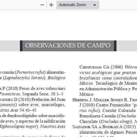
Zoom
Zoom
Out
In
OBSERVACIONES DE CAMPO
Cienfuegos CA
  (2006) 
Valora
o común (
Furnarius rufus
) alimentán
-
vicios  ecológicos  que  prestan
a (
Leptodactylus latrans
). 
Biológica
brasiliensis como controladore
México. 
Tecnológico de Monter
 P 
(2010) Pesos de aves suboscines 
en Administración Pública y Po
Faunísticas
, Segunda Serie, 58:1–5
México
nández
 D (2010) Predación del Juan 
Heredia J, Moller Jensen R, Fi
janensis
)  sobre  aves,  murciélagos, 
J (2010) Cuatro Furnariidae “
stras Aves
 54:43–45
rius rufus
),  Curutié  Colorado 
n de dendrocoláptidos sobre murciéla
-
Remolinera Castaña (
Cinclodes
de aves, y aspectos de la nidificación 
Chocolate (
Cinclodes olrogi
). 
N
Xiphocolaptes major
). 
Nuestras Aves
Salvador SA & Bodrati
 A (2013) 
alimentación de algunos Passer
servaciones de campo en la forma de 