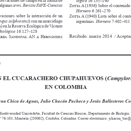
lógica
 16:135–140
algunas aves. 
Revista FAVE-Ciencias 
Zotta A
 (1936) Sobre el contenido
Hornero
 6:261–270
aciones  sobre  la  interacción  de  un 
Zotta A
 (1940) Lista sobre el cont
ngus sulphuratus
) con un murciélago 
argentinas. 
Hornero
 7:402–411
 en la Reserva Ecológica de Vicente 
Biológica
 16:127–128
Recibido: marzo 2014  / Acepta
rrea Sandoval AN & Hernández 
5
N EL CUCARACHERO CHUPAHUEVOS (
Campylor
EN COLOMBIA
ana Chica de Aguas, Julio Chacón Pacheco y Jesús Ballesteros Co
Biodiversidad Unicórdoba, Facultad de Ciencias Básicas, Departamento de Biología,
° 76-103, Montería (230002), Córdoba, Colombia. Correo electrónico: jchacon_bio