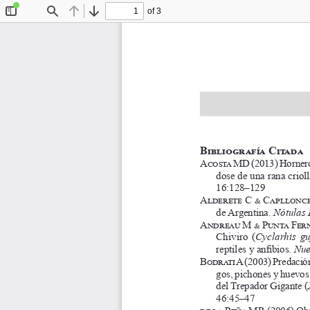
of 3
Toggle
Find
Previous
Next
Sidebar
Bibliografía Citada
Acosta MD
 (2013) Horner
dose de una rana crioll
16:128–129
Alderete C & Capllonch
de Argentina. 
Nótulas 
Andreau M & Punta Fer
Chiviro  (
Cyclarhis gu
reptiles y anfibios. 
Nue
Bodrati A
 (2003) Predació
gos, pichones y huevos 
del Trepador Gigante (
46:45–47
de la Peña MR
 (2006) Ob