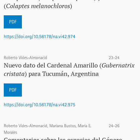
(
Colaptes melanochloros
)
PDF
https://doi.org/10.56178/na.vi42.974
Roberto Vides-Almonacid
23-24
Nuevo dato del Cardenal Amarillo (
Gubernatrix
cristata
) para Tucumán, Argentina
PDF
https://doi.org/10.56178/na.vi42.975
Roberto Vides-Almonacid, Mariana Bustos, María E.
24-26
Morales
Comentarios sobre las especies del Género