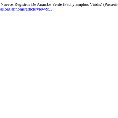
“Nuevos Registros De Anambé Verde (Pachyramphus Viridis) (Passeri
nas.org.ar/home/article/view/953
.