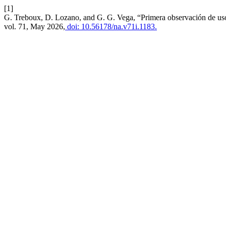
[1]
G. Treboux, D. Lozano, and G. G. Vega, “Primera observación de uso
vol. 71, May 2026,
doi: 10.56178/na.v71i.1183.