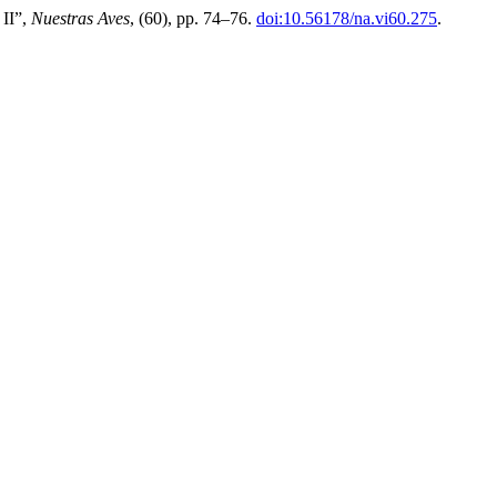
 II”,
Nuestras Aves
, (60), pp. 74–76.
doi:10.56178/na.vi60.275
.