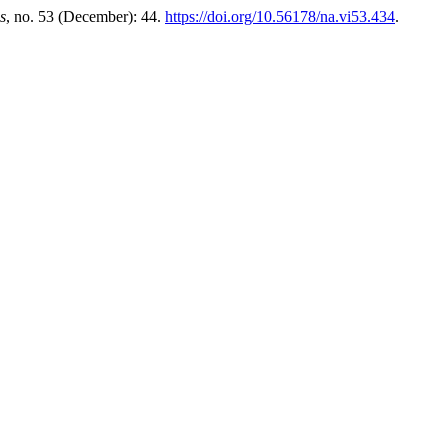
s
, no. 53 (December): 44.
https://doi.org/10.56178/na.vi53.434
.