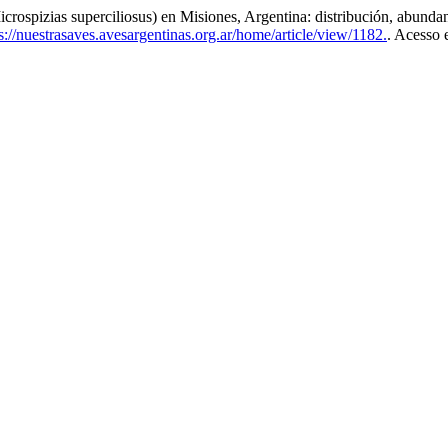
pizias superciliosus) en Misiones, Argentina: distribución, abundanc
://nuestrasaves.avesargentinas.org.ar/home/article/view/1182.
. Acesso 