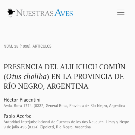
Presencia del Alilicucu Común (<i>Otus choliba</i>) en la p
NÚM. 38 (1998)
,
ARTÍCULOS
PRESENCIA DEL ALILICUCU COMÚN
(
Otus choliba
) EN LA PROVINCIA DE
RÍO NEGRO, ARGENTINA
Héctor Piacentini
Avda. Roca 1774, (8332) General Roca, Provincia de Río Negro, Argentina
Pablo Acerbo
Autoridad Interjurisdiccional de Cuencas de los ríos Neuquén, Limay y Negro.
9 de julio 496 (8324) Cipoletti, Río Negro, Argentina