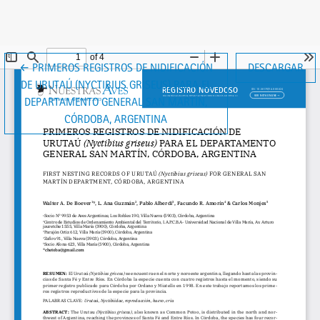
VOLVER A LOS DETALLES DEL ARTÍCULO
←
PRIMEROS REGISTROS DE NIDIFICACIÓN
DESCARGAR
DE URUTAÚ (NYCTIBIUS GRISEUS) PARA EL
DEPARTAMENTO GENERAL SAN MARTÍN,
CÓRDOBA, ARGENTINA