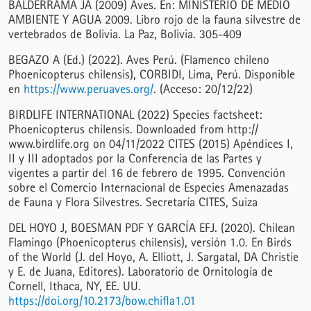
BALDERRAMA JA (2009) Aves. En: MINISTERIO DE MEDIO
AMBIENTE Y AGUA 2009. Libro rojo de la fauna silvestre de
vertebrados de Bolivia. La Paz, Bolivia. 305-409
BEGAZO A (Ed.) (2022). Aves Perú. (Flamenco chileno
Phoenicopterus chilensis), CORBIDI, Lima, Perú. Disponible
en
https://www.peruaves.org/
. (Acceso: 20/12/22)
BIRDLIFE INTERNATIONAL (2022) Species factsheet:
Phoenicopterus chilensis. Downloaded from http://
www.birdlife.org on 04/11/2022 CITES (2015) Apéndices I,
II y III adoptados por la Conferencia de las Partes y
vigentes a partir del 16 de febrero de 1995. Convención
sobre el Comercio Internacional de Especies Amenazadas
de Fauna y Flora Silvestres. Secretaría CITES, Suiza
DEL HOYO J, BOESMAN PDF Y GARCÍA EFJ. (2020). Chilean
Flamingo (Phoenicopterus chilensis), versión 1.0. En Birds
of the World (J. del Hoyo, A. Elliott, J. Sargatal, DA Christie
y E. de Juana, Editores). Laboratorio de Ornitología de
Cornell, Ithaca, NY, EE. UU.
https://doi.org/10.2173/bow.chifla1.01