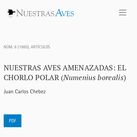
Nuestras aves amenazadas: El Chorlo Polar (<i>Numenius bor
NÚM. 8 (1985)
,
ARTÍCULOS
NUESTRAS AVES AMENAZADAS: EL
CHORLO POLAR (
Numenius borealis
)
Juan Carlos Chebez
PDF