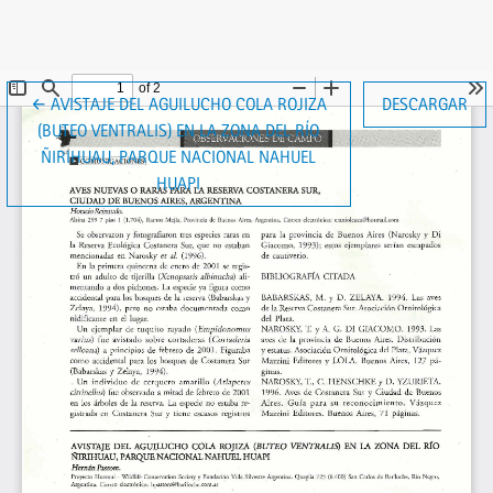
VOLVER A LOS DETALLES DEL ARTÍCULO
←
AVISTAJE DEL AGUILUCHO COLA ROJIZA
DESCARGAR
(BUTEO VENTRALIS) EN LA ZONA DEL RÍO
ÑIRIHUAU, PARQUE NACIONAL NAHUEL
HUAPI