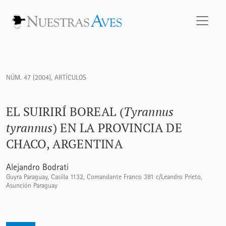
El Suirirí Boreal (<i>Tyrannus tyrannus</i>) en la provincia
NÚM. 47 (2004)
,
ARTÍCULOS
EL SUIRIRÍ BOREAL (
Tyrannus
tyrannus
) EN LA PROVINCIA DE
CHACO, ARGENTINA
Alejandro Bodrati
Guyra Paraguay, Casilla 1132, Comandante Franco 381 c/Leandro Prieto,
Asunción Paraguay