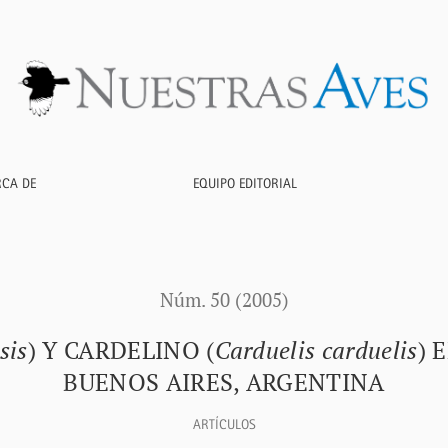
elino (<i>Carduelis carduelis</i>) en Necochea, provincia de Bu
RCA DE
EQUIPO EDITORIAL
Núm. 50 (2005)
sis
) Y CARDELINO (
Carduelis carduelis
) 
BUENOS AIRES, ARGENTINA
ARTÍCULOS