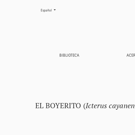
Cambiar el idioma. El actual es:
Español
El Boyerito (<i>Icterus cayanensis</i>) y Card
BIBLIOTECA
ACE
EL BOYERITO (
Icterus cayanen