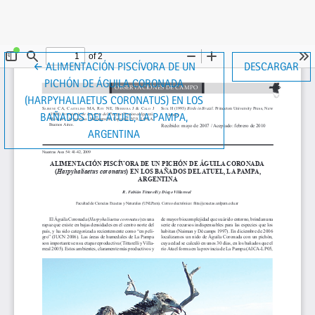
VOLVER A LOS DETALLES DEL ARTÍCULO
←
ALIMENTACIÓN PISCÍVORA DE UN
DESCARGAR
PICHÓN DE ÁGUILA CORONADA
(HARPYHALIAETUS CORONATUS) EN LOS
BAÑADOS DEL ATUEL, LA PAMPA,
ARGENTINA