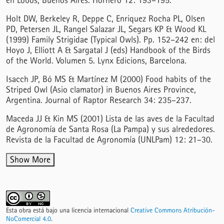
en Lobos, Buenos Aires. Hornero 12: 193–195.
Holt DW, Berkeley R, Deppe C, Enriquez Rocha PL, Olsen
PD, Petersen JL, Rangel Salazar JL, Segars KP & Wood KL
(1999) Family Strigidae (Typical Owls). Pp. 152–242 en: del
Hoyo J, Elliott A & Sargatal J (eds) Handbook of the Birds
of the World. Volumen 5. Lynx Edicions, Barcelona.
Isacch JP, Bó MS & Martínez M (2000) Food habits of the
Striped Owl (Asio clamator) in Buenos Aires Province,
Argentina. Journal of Raptor Research 34: 235–237.
Maceda JJ & Kin MS (2001) Lista de las aves de la Facultad
de Agronomía de Santa Rosa (La Pampa) y sus alrededores.
Revista de la Facultad de Agronomía (UNLPam) 12: 21–30.
Show More
Esta obra está bajo una licencia internacional
Creative Commons Atribución-
NoComercial 4.0
.