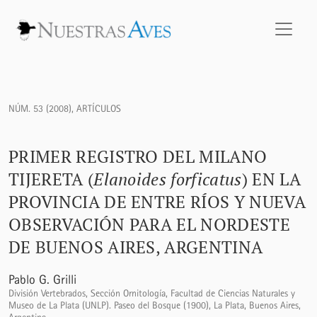
Primer registro del Milano Tijereta (<i>Elanoides forficatus
NÚM. 53 (2008)
,
ARTÍCULOS
PRIMER REGISTRO DEL MILANO
TIJERETA (
Elanoides forficatus
) EN LA
PROVINCIA DE ENTRE RÍOS Y NUEVA
OBSERVACIÓN PARA EL NORDESTE
DE BUENOS AIRES, ARGENTINA
Pablo G. Grilli
División Vertebrados, Sección Ornitología, Facultad de Ciencias Naturales y
Museo de La Plata (UNLP). Paseo del Bosque (1900), La Plata, Buenos Aires,