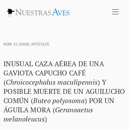
Inusual caza aérea de una Gaviota Capucho Café (<i>Chroi
NÚM. 53 (2008)
,
ARTÍCULOS
INUSUAL CAZA AÉREA DE UNA
GAVIOTA CAPUCHO CAFÉ
(
Chroicocephalus maculipennis
) Y
POSIBLE MUERTE DE UN AGUILUCHO
COMÚN (
Buteo polyosoma
) POR UN
ÁGUILA MORA (
Geranoaetus
melanoleucus
)