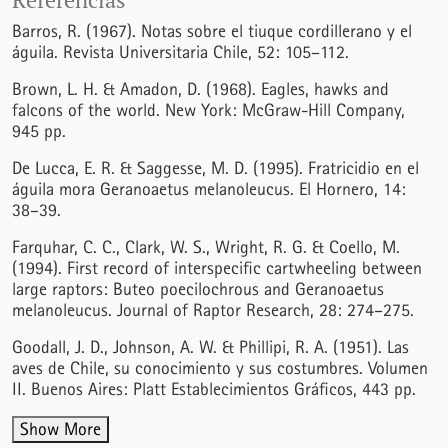
Barros, R. (1967). Notas sobre el tiuque cordillerano y el
águila. Revista Universitaria Chile, 52: 105–112.
Brown, L. H. & Amadon, D. (1968). Eagles, hawks and
falcons of the world. New York: McGraw-Hill Company,
945 pp.
De Lucca, E. R. & Saggesse, M. D. (1995). Fratricidio en el
águila mora Geranoaetus melanoleucus. El Hornero, 14:
38–39.
Farquhar, C. C., Clark, W. S., Wright, R. G. & Coello, M.
(1994). First record of interspecific cartwheeling between
large raptors: Buteo poecilochrous and Geranoaetus
melanoleucus. Journal of Raptor Research, 28: 274–275.
Goodall, J. D., Johnson, A. W. & Phillipi, R. A. (1951). Las
aves de Chile, su conocimiento y sus costumbres. Volumen
II. Buenos Aires: Platt Establecimientos Gráficos, 443 pp.
Show More