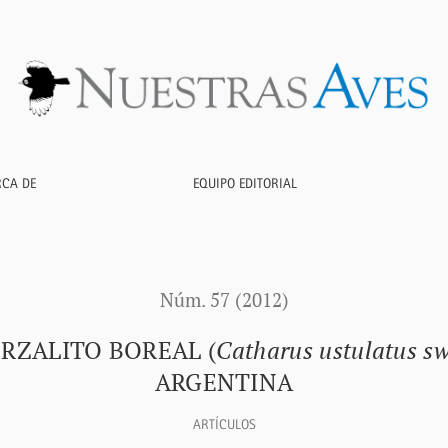
harus ustulatus swainsoni</i>) en el noroeste de Argentina
RCA DE
EQUIPO EDITORIAL
Núm. 57 (2012)
RZALITO BOREAL (
Catharus ustulatus s
ARGENTINA
ARTÍCULOS