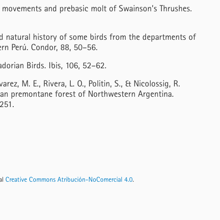
mn movements and prebasic molt of Swainson’s Thrushes.
and natural history of some birds from the departments of
rn Perú. Condor, 88, 50–56.
dorian Birds. Ibis, 106, 52–62.
varez, M. E., Rivera, L. O., Politin, S., & Nicolossig, R.
ean premontane forest of Northwestern Argentina.
–251.
nal
Creative Commons Atribución-NoComercial 4.0
.