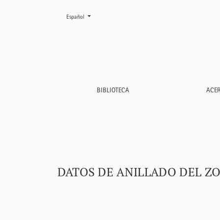
Cambiar el idioma. El actual es:
Español
Datos de anillado del Zorzalito Boreal (<i>Cat
BIBLIOTECA
ACE
DATOS DE ANILLADO DEL ZO