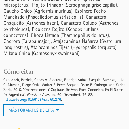
micropterus)
Piojito Trinador (Serpophaga griseicapilla)
Gaucho Chico (Agriornis murinus)
Espinero Pecho
Manchado (Phacellodomus striaticollis)
Canastero
Chaqueño (Asthenes baeri)
Canastero Coludo (Asthenes
pyrrholeuca)
Picolezna Rojizo (Xenops rutilans
connectens)
Choca Listada (Thamnophilus doliatus)
Chororó (Taraba major)
Atajacaminos Ñañarca (Systellura
longirostris)
Atajacaminos Tijera (Hydropsalis torquata)
Milano Chico (Gampsonyx swainsoni)
Cómo citar
Capllonch, Patricia, Carlos A. Alderete, Rodrigo Aráoz, Exequiel Barboza, Julio
C. Mamaní, Diego Ortiz, Walter E. Pérez Bogado, Oscar B. Quiroga, and Karina
Soria. 2015. “Observaciones Y Capturas De Aves Poco Conocidas En El Norte
De Argentina”.
Nuestras Aves
, no. 60 (December): 76-82.
https://doi.org/10.56178/na.vi60.276
.
MÁS FORMATOS DE CITA