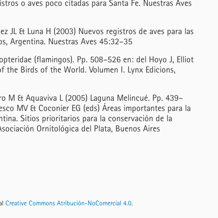
stros o aves poco citadas para Santa Fe. Nuestras Aves
z JL & Luna H (2003) Nuevos registros de aves para las
íos, Argentina. Nuestras Aves 45:32–35
pteridae (flamingos). Pp. 508–526 en: del Hoyo J, Elliot
f the Birds of the World. Volumen I. Lynx Edicions,
o M & Aquaviva L (2005) Laguna Melincué. Pp. 439–
esco MV & Coconier EG (eds) Áreas importantes para la
ina. Sitios prioritarios para la conservación de la
Asociación Ornitológica del Plata, Buenos Aires
nal
Creative Commons Atribución-NoComercial 4.0
.