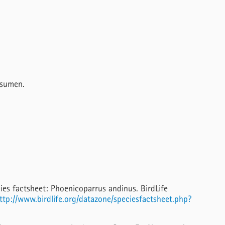
esumen.
cies factsheet: Phoenicoparrus andinus. BirdLife
ttp://www.birdlife.org/datazone/speciesfactsheet.php?