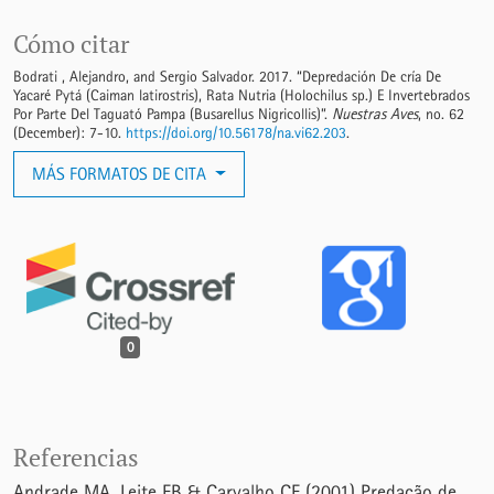
Cómo citar
Bodrati , Alejandro, and Sergio Salvador. 2017. “Depredación De cría De
Yacaré Pytá (Caiman latirostris), Rata Nutria (Holochilus sp.) E Invertebrados
Por Parte Del Taguató Pampa (Busarellus Nigricollis)”.
Nuestras Aves
, no. 62
(December): 7-10.
https://doi.org/10.56178/na.vi62.203
.
MÁS FORMATOS DE CITA
0
Referencias
Andrade MA, Leite EB & Carvalho CE (2001) Predação de