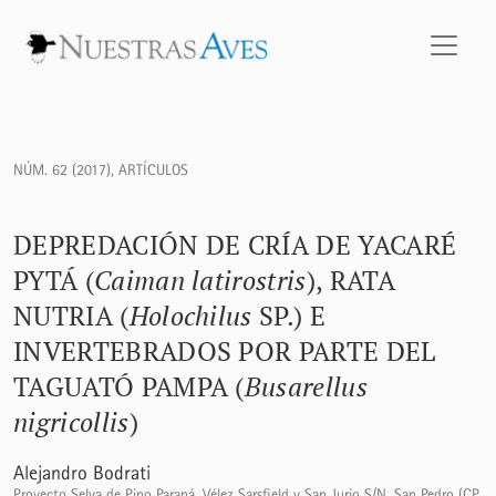
Depredación de cría de Yacaré Pytá (<i>Caiman latirostris</i
NÚM. 62 (2017)
,
ARTÍCULOS
DEPREDACIÓN DE CRÍA DE YACARÉ
PYTÁ (
Caiman latirostris
), RATA
NUTRIA (
Holochilus
SP.) E
INVERTEBRADOS POR PARTE DEL
TAGUATÓ PAMPA (
Busarellus
nigricollis
)
Alejandro Bodrati
Proyecto Selva de Pino Paraná, Vélez Sarsfield y San Jurjo S/N, San Pedro (CP