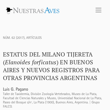
Estatus del Milano Tijereta (<i>Elanoides forficatus</i>) en
NÚM. 62 (2017)
,
ARTÍCULOS
ESTATUS DEL MILANO TIJERETA
(
Elanoides forficatus
) EN BUENOS
AIRES Y NUEVOS REGISTROS PARA
OTRAS PROVINCIAS ARGENTINAS
Luis G. Pagano
Taller de Taxidermia, División Zoología Vertebrados, Museo de La Plata,
Facultad de Ciencias Naturales y Museo, Universidad Nacional de La Plata,
Paseo del Bosque s/nº, La Plata (1900), Buenos Aires, Argentina. | Grupo
FALCO.