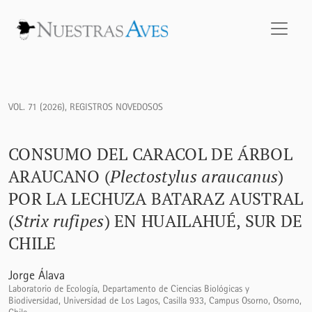
Consumo del Caracol de árbol Araucano (<i>Plectostylus arau
VOL. 71 (2026)
,
REGISTROS NOVEDOSOS
CONSUMO DEL CARACOL DE ÁRBOL
ARAUCANO (
Plectostylus araucanus
)
POR LA LECHUZA BATARAZ AUSTRAL
(
Strix rufipes
) EN HUAILAHUÉ, SUR DE
CHILE
Jorge Álava
Laboratorio de Ecología, Departamento de Ciencias Biológicas y
Biodiversidad, Universidad de Los Lagos, Casilla 933, Campus Osorno, Osorno,