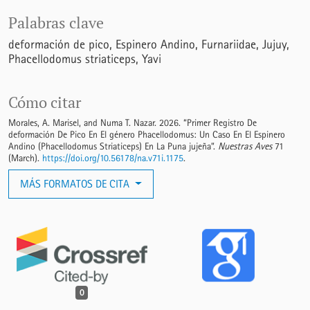
Palabras clave
deformación de pico
Espinero Andino
Furnariidae
Jujuy
Phacellodomus striaticeps
Yavi
Cómo citar
Morales, A. Marisel, and Numa T. Nazar. 2026. “Primer Registro De
deformación De Pico En El género Phacellodomus: Un Caso En El Espinero
Andino (Phacellodomus Striaticeps) En La Puna jujeña”.
Nuestras Aves
71
(March).
https://doi.org/10.56178/na.v71i.1175
.
MÁS FORMATOS DE CITA
0