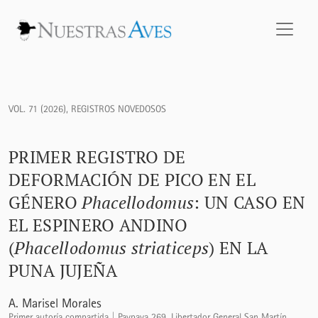
Primer registro de deformación de pico en el género <i>Pha
VOL. 71 (2026)
,
REGISTROS NOVEDOSOS
PRIMER REGISTRO DE
DEFORMACIÓN DE PICO EN EL
GÉNERO
Phacellodomus
: UN CASO EN
EL ESPINERO ANDINO
(
Phacellodomus striaticeps
) EN LA
PUNA JUJEÑA
A. Marisel Morales
Primer autoría compartida | Paypaya 269, Libertador General San Martín