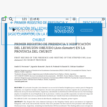
VOLVER A LOS DETALLES DEL ARTÍCULO
←
PRIMER REGISTRO DE PRESENCIA Y
DESCARGAR
NIDIFICACIÓN DEL LECHUZÓN OREJUDO
(ASIO CLAMATOR) EN LA PROVINCIA DEL
CHUBUT